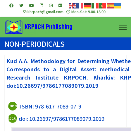
khrpoch@gmail.com
Mon-Sat: 9.00-18.00
NON-PERIODICALS
Kud А.A. Methodology for Determining Whethe
Corresponds to a Digital Asset: methodic
Research Institute KRPOCH. Kharkiv: KR
doi:10.26697/9786177089079.2019
ISBN: 978-617-7089-07-9
doi: 10.26697/9786177089079.2019