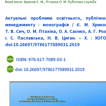
Read more: Хриков Є. М., Птахіна О. М. Публічна служба
Актуальні проблеми освітнього, публічн
менеджменту : монографія / Є.
М. Хрико
Т. В. Сич, О. М. Птахіна, О. А. Саєнко, А. Г. Ро
І. С. Паславська, Н. В. Циган. – Х. : ХОГ
doi:10.26697/9786177089031.2019
ISBN: 978-617-7089-03-1
doi: 10.26697/9786177089031.2019