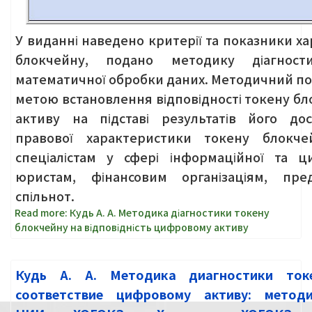
У виданні наведено критерії та показники х
блокчейну, подано методику діагнос
математичної обробки даних. Методичний по
метою встановлення відповідності токену б
активу на підставі результатів його до
правової характеристики токену блокче
спеціалістам у сфері інформаційної та ц
юристам, фінансовим організаціям, пред
спільнот.
Read more: Кудь А. А. Методика діагностики токену
блокчейну на відповідність цифровому активу
Кудь А. А. Методика диагностики ток
соответствие цифровому активу: метод