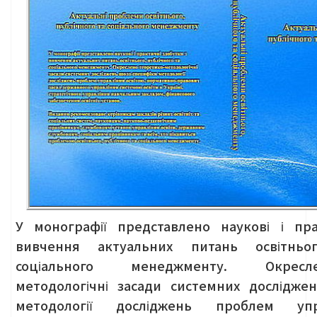
У монографії представлено наукові і пр
вивчення актуальних питань освітньог
соціального менеджменту. Окресл
методологічні
засади системних дослідж
методології досліджень проблем упр