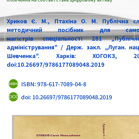
Хриков Є. М., Птахіна О. М. Публічна с
методичний посібник для самос
магістрів спеціальності 281 „Публіч
адміністрування” / Держ. закл. „Луган. нац
Шевченка”. Харків: ХОГОКЗ, 
doi:10.26697/9786177089048.2019
ISBN: 978-617-7089-04-8
doi: 10.26697/9786177089048.2019