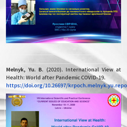
Melnyk, Yu. B.
(2020). International View at
Health: World after Pandemic COVID-19.
https://doi.org/10.26697/krpoch.melnyk.yu.repo